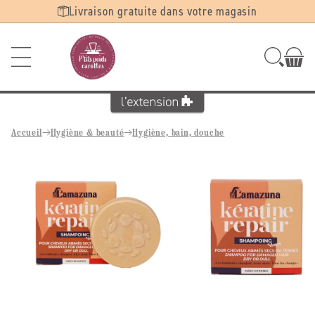
Ignorer et
Livraison gratuite dans votre magasin
passer au
contenu
Accueil
Hygiène & beauté
Hygiène, bain, douche
Passer aux
informations
produits