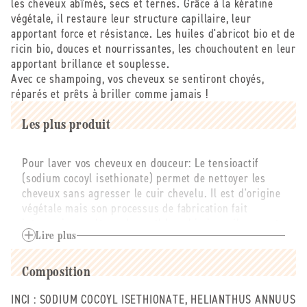
les cheveux abîmés, secs et ternes. Grâce à la kératine
végétale, il restaure leur structure capillaire, leur
apportant force et résistance. Les huiles d'abricot bio et de
ricin bio, douces et nourrissantes, les chouchoutent en leur
apportant brillance et souplesse.
Avec ce shampoing, vos cheveux se sentiront choyés,
réparés et prêts à briller comme jamais !
Les plus produit
Pour laver vos cheveux en douceur: Le tensioactif
(sodium cocoyl isethionate) permet de nettoyer les
cheveux sans agresser le cuir chevelu. Il est d'origine
végétale mais son processus de fabrication fait
intervenir une étape de synthèse chimique, il ne peut
donc être labellisé bio.
Lire plus
Pour prendre soin de vos cheveux: La kératine
végétale (hydrolyzed vgegetable protein) renforce,
Composition
répare et hydrate la fibre capillaire, rendant les
cheveux plus résistants, doux et brillants. Idéale pour
INCI :
SODIUM COCOYL ISETHIONATE, HELIANTHUS ANNUUS