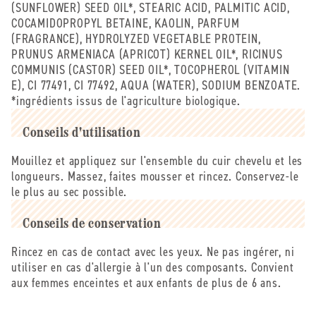
les cheveux abîmés, elle constitue une alternative
(SUNFLOWER) SEED OIL*, STEARIC ACID, PALMITIC ACID,
végane à la kératine animale.
COCAMIDOPROPYL BETAINE, KAOLIN, PARFUM
L'huile d'abricot bio (prunus armeniaca kernel oil*) est
(FRAGRANCE), HYDROLYZED VEGETABLE PROTEIN,
riche en acides gras et en vitamines, apportant
PRUNUS ARMENIACA (APRICOT) KERNEL OIL*, RICINUS
nutrition et douceur aux cheveux sans les alourdir.
COMMUNIS (CASTOR) SEED OIL*, TOCOPHEROL (VITAMIN
Elle aide à hydrater, revitaliser et redonner éclat aux
E), CI 77491, CI 77492, AQUA (WATER), SODIUM BENZOATE.
cheveux secs et ternes.
*ingrédients issus de l'agriculture biologique.
L'huile de ricin bio (ricinus communis seed oil*) est
connue pour fortifier les cheveux, stimuler leur
Conseils d'utilisation
croissance et limiter la casse grâce à sa richesse en
Mouillez et appliquez sur l'ensemble du cuir chevelu et les
acides gras et en vitamine E. Elle nourrit intensément
longueurs. Massez, faites mousser et rincez. Conservez-le
le cuir chevelu, apporte de la brillance et aide à
le plus au sec possible.
renforcer les cheveux fragiles ou abîmés.
Un parfum doux aux notes florales.
*Ingrédients issus de l'agriculture biologique
Conseils de conservation
Rincez en cas de contact avec les yeux. Ne pas ingérer, ni
utiliser en cas d'allergie à l'un des composants. Convient
aux femmes enceintes et aux enfants de plus de 6 ans.