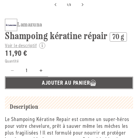
de
1
/
3
Lamazuna
Shampoing kératine répair
70 g
Voir le descriptif
11,90 €
Quantité
Réduire
Augmenter
la
la
AJOUTER AU PANIER
quantité
quantité
de
de
Lamazuna
Lamazuna
-
-
Description
-
-
Shampoing
Shampoing
Le Shampoing Kératine Repair est comme un super-héros
kératine
kératine
pour votre chevelure, prêt à sauver même les mèches les
répair
répair
plus fragilisées ! Il est formulé pour nourrir et protéger